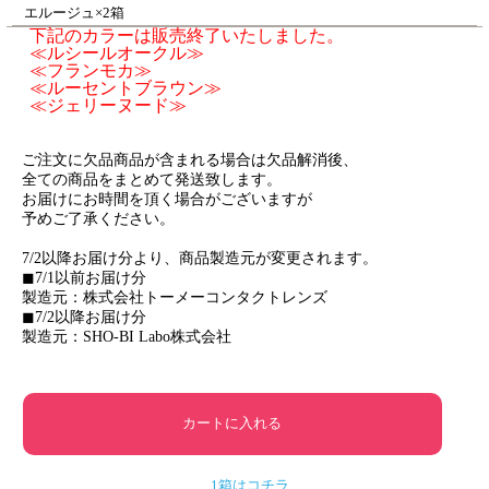
エルージュ×2箱
下記のカラーは販売終了いたしました。
≪ルシールオークル≫
≪フランモカ≫
≪ルーセントブラウン≫
≪ジェリーヌード≫
ご注文に欠品商品が含まれる場合は欠品解消後、
全ての商品をまとめて発送致します。
お届けにお時間を頂く場合がございますが
予めご了承ください。
7/2以降お届け分より、商品製造元が変更されます。
◼︎7/1以前お届け分
製造元：株式会社トーメーコンタクトレンズ
◼︎7/2以降お届け分
製造元：SHO-BI Labo株式会社
1箱はコチラ