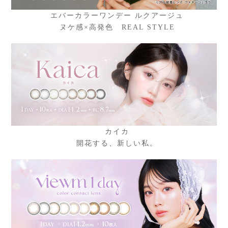
エバーカラーワンデー ルクアージュ
ヌケ感×高発色 REAL STYLE
カイカ
開花する、新しい私。